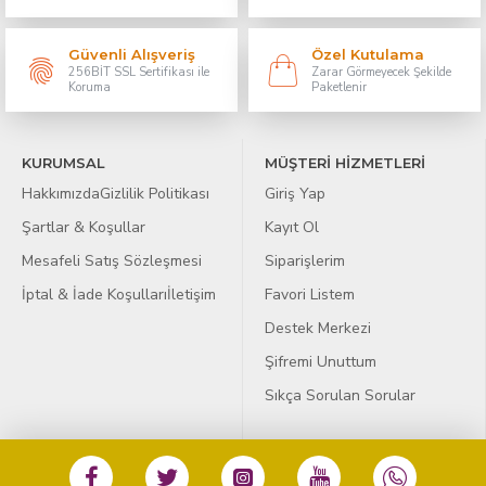
Güvenli Alışveriş
Özel Kutulama
256BİT SSL Sertifikası ile
Zarar Görmeyecek Şekilde
Koruma
Paketlenir
KURUMSAL
MÜŞTERİ HİZMETLERİ
Hakkımızda
Gizlilik Politikası
Giriş Yap
Şartlar & Koşullar
Kayıt Ol
Mesafeli Satış Sözleşmesi
Siparişlerim
İptal & İade Koşulları
İletişim
Favori Listem
Destek Merkezi
Şifremi Unuttum
Sıkça Sorulan Sorular