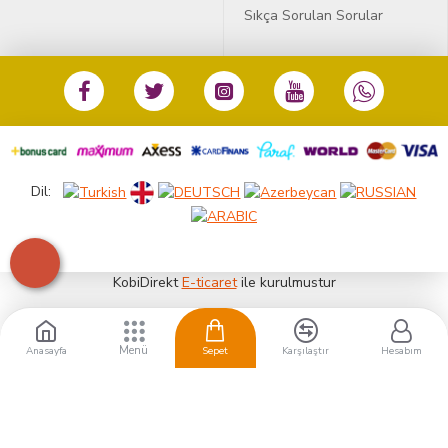
Sıkça Sorulan Sorular
Dil:
KobiDirekt
E-ticaret
ile kurulmustur
Anasayfa
Sepet
Karşılaştır
Hesabım