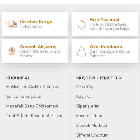
Hızlı Teslimat
Ücretsiz Kargo
Hafta İçi 16:00'a kadar
Türkiye Geneli
siparişler aynı gün kargo
Güvenli Alışveriş
Özel Kutulama
256BİT SSL Sertifikası ile
Zarar Görmeyecek Şekilde
Koruma
Paketlenir
KURUMSAL
MÜŞTERİ HİZMETLERİ
Hakkımızda
Gizlilik Politikası
Giriş Yap
Şartlar & Koşullar
Kayıt Ol
Mesafeli Satış Sözleşmesi
Siparişlerim
İptal & İade Koşulları
İletişim
Favori Listem
Destek Merkezi
Şifremi Unuttum