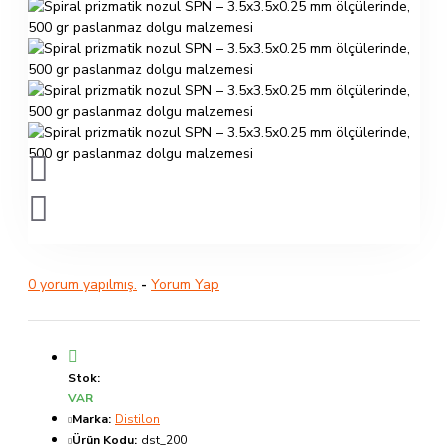
0 yorum yapılmış.
-
Yorum Yap
Stok:
VAR
Marka:
Distilon
Ürün Kodu:
dst_200