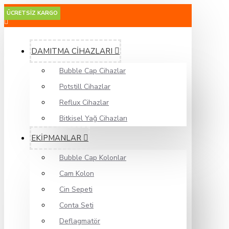
MENU
ÜCRETSİZ KARGO
ÜCRETSİZ KARGO
ÜCRETSİZ KARGO
ÜCRETSİZ KARGO
ÜCRETSİZ KARGO
ÜCRETSİZ KARGO
ÜCRETSİZ KARGO
ÜCRETSİZ KARGO
ÜCRETSİZ KARGO
DAMITMA CİHAZLARI
Bubble Cap Cihazlar
Potstill Cihazlar
Reflux Cihazlar
Bitkisel Yağ Cihazları
EKİPMANLAR
Bubble Cap Kolonlar
Cam Kolon
Cin Sepeti
Conta Seti
Deflagmatör