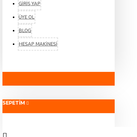
GİRİŞ YAP
ÜYE OL
BLOG
HESAP MAKİNESİ
SEPETIM