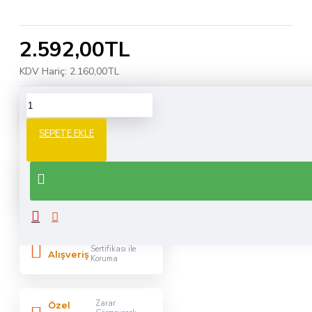
2.592,00TL
KDV Hariç: 2.160,00TL
Türkiye
Ücretsiz
Geneli
Kargo
SEPETE EKLE
Hafta içi
Hızlı
saat:16:00'a
Teslimat
kadar siparişler
aynı gün
256BİT SSL
Güvenli
Sertifikası ile
Alışveriş
Koruma
Zarar
Özel