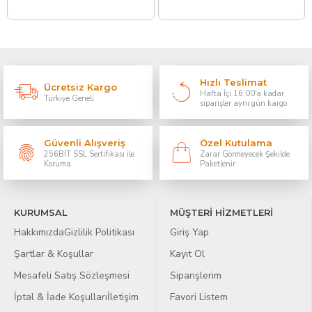
Hızlı Teslimat
Ücretsiz Kargo
Hafta İçi 16:00'a kadar
Türkiye Geneli
siparişler aynı gün kargo
Güvenli Alışveriş
Özel Kutulama
256BİT SSL Sertifikası ile
Zarar Görmeyecek Şekilde
Koruma
Paketlenir
KURUMSAL
MÜŞTERİ HİZMETLERİ
Hakkımızda
Gizlilik Politikası
Giriş Yap
Şartlar & Koşullar
Kayıt Ol
Mesafeli Satış Sözleşmesi
Siparişlerim
İptal & İade Koşulları
İletişim
Favori Listem