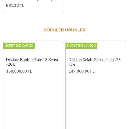
561,32TL
POPÜLER ÜRÜNLER
ÜCRETSİZ KARGO
ÜCRETSİZ KARGO
Distilon Bubble Plate 18 Serisi
Distilon Şelale Serisi İmibik-26
-26 LT
litre
150.000,00TL
147.000,00TL