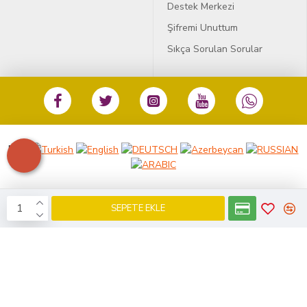
Destek Merkezi
Şifremi Unuttum
Sıkça Sorulan Sorular
Dil:
SEPETE EKLE
KobiDirekt
E-ticaret
ile kurulmustur