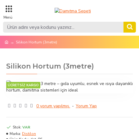
Silikon Hortum (3metre)
Silikon Hortum (3metre)
ÜCRETSİZ KARGO
0 yorum yapılmış.
-
Yorum Yap
Stok:
VAR
Marka:
Distilon