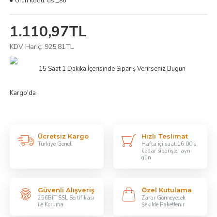
Ürün Kodu:
dst_86
1.110,97TL
KDV Hariç: 925,81TL
15 Saat 1 Dakika
İçerisinde Sipariş Verirseniz Bugün
Kargo'da
Ücretsiz Kargo
Hızlı Teslimat
Türkiye Geneli
Hafta içi saat:16:00'a
kadar siparişler aynı
gün
Güvenli Alışveriş
Özel Kutulama
256BİT SSL Sertifikası
Zarar Görmeyecek
ile Koruma
Şekilde Paketlenir