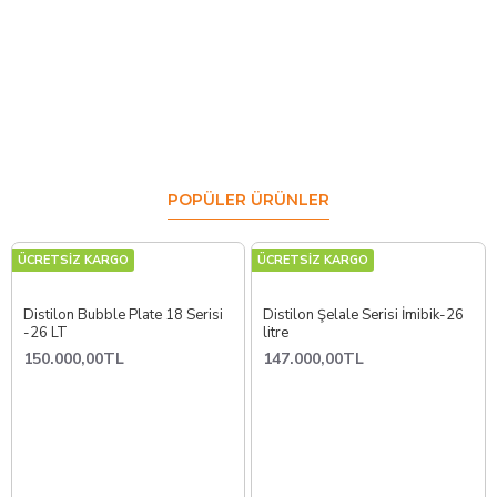
POPÜLER ÜRÜNLER
ÜCRETSİZ KARGO
ÜCRETSİZ KARGO
Distilon Bubble Plate 18 Serisi
Distilon Şelale Serisi İmibik-26
-26 LT
litre
150.000,00TL
147.000,00TL