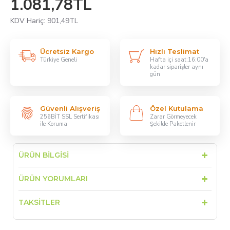
1.081,78TL
KDV Hariç: 901,49TL
Ücretsiz Kargo
Hızlı Teslimat
Türkiye Geneli
Hafta içi saat:16:00'a
kadar siparişler aynı
gün
Güvenli Alışveriş
Özel Kutulama
256BİT SSL Sertifikası
Zarar Görmeyecek
ile Koruma
Şekilde Paketlenir
ÜRÜN BILGISI
ÜRÜN YORUMLARI
TAKSITLER