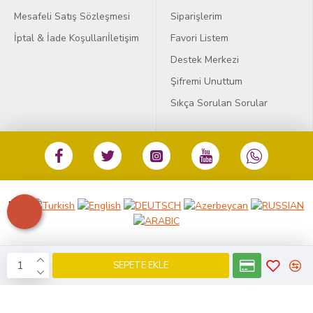
Mesafeli Satış Sözleşmesi
Siparişlerim
İptal & İade Koşulları
İletişim
Favori Listem
Destek Merkezi
Şifremi Unuttum
Sıkça Sorulan Sorular
Dil:
SEPETE EKLE
KobiDirekt
E-ticaret
ile kurulmustur