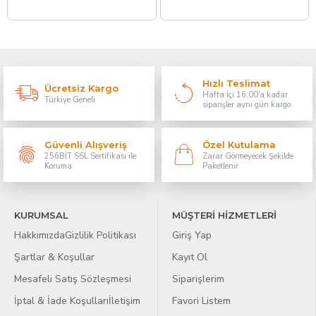
Hızlı Teslimat
Ücretsiz Kargo
Hafta İçi 16:00'a kadar
Türkiye Geneli
siparişler aynı gün kargo
Güvenli Alışveriş
Özel Kutulama
256BİT SSL Sertifikası ile
Zarar Görmeyecek Şekilde
Koruma
Paketlenir
KURUMSAL
MÜŞTERİ HİZMETLERİ
Hakkımızda
Gizlilik Politikası
Giriş Yap
Şartlar & Koşullar
Kayıt Ol
Mesafeli Satış Sözleşmesi
Siparişlerim
İptal & İade Koşulları
İletişim
Favori Listem