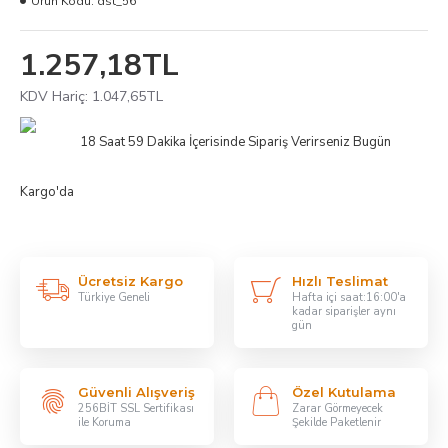
Ürün Kodu:
dst_56
1.257,18TL
KDV Hariç: 1.047,65TL
18 Saat 59 Dakika
İçerisinde Sipariş Verirseniz Bugün
Kargo'da
Ücretsiz Kargo
Hızlı Teslimat
Türkiye Geneli
Hafta içi saat:16:00'a
kadar siparişler aynı
gün
Güvenli Alışveriş
Özel Kutulama
256BİT SSL Sertifikası
Zarar Görmeyecek
ile Koruma
Şekilde Paketlenir