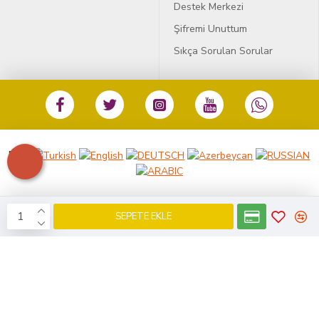
Destek Merkezi
Şifremi Unuttum
Sıkça Sorulan Sorular
Dil:
SEPETE EKLE
KobiDirekt
E-ticaret
ile kurulmustur