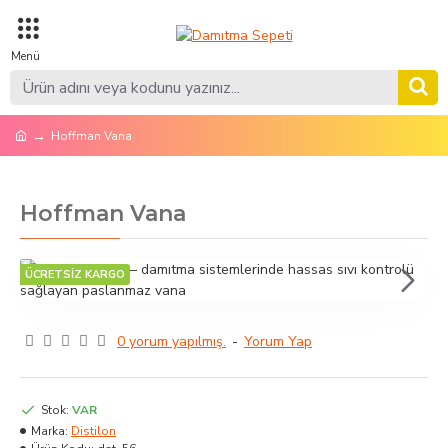
Hoffman Vana
Hoffman Vana
ÜCRETSİZ KARGO
0 yorum yapılmış.
-
Yorum Yap
Stok:
VAR
Marka:
Distilon