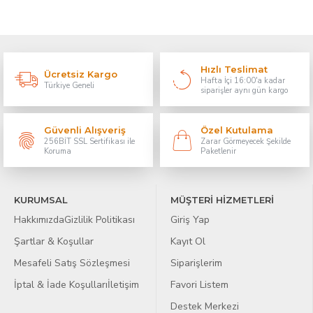
Hızlı Teslimat
Ücretsiz Kargo
Hafta İçi 16:00'a kadar
Türkiye Geneli
siparişler aynı gün kargo
Güvenli Alışveriş
Özel Kutulama
256BİT SSL Sertifikası ile
Zarar Görmeyecek Şekilde
Koruma
Paketlenir
KURUMSAL
MÜŞTERİ HİZMETLERİ
Hakkımızda
Gizlilik Politikası
Giriş Yap
Şartlar & Koşullar
Kayıt Ol
Mesafeli Satış Sözleşmesi
Siparişlerim
İptal & İade Koşulları
İletişim
Favori Listem
Destek Merkezi