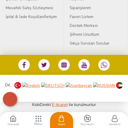
Mesafeli Satış Sözleşmesi
Siparişlerim
İptal & İade Koşulları
İletişim
Favori Listem
Destek Merkezi
Şifremi Unuttum
Sıkça Sorulan Sorular
Dil:
KobiDirekt
E-ticaret
ile kurulmustur
Anasayfa
Sepet
Karşılaştır
Hesabım