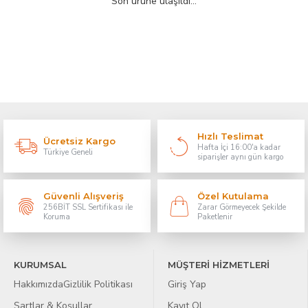
Son ürüne ulaşıldı...
Hızlı Teslimat
Ücretsiz Kargo
Hafta İçi 16:00'a kadar
Türkiye Geneli
siparişler aynı gün kargo
Güvenli Alışveriş
Özel Kutulama
256BİT SSL Sertifikası ile
Zarar Görmeyecek Şekilde
Koruma
Paketlenir
KURUMSAL
MÜŞTERİ HİZMETLERİ
Hakkımızda
Gizlilik Politikası
Giriş Yap
Şartlar & Koşullar
Kayıt Ol