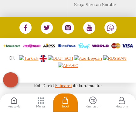
Sıkça Sorulan Sorular
Dil:
KobiDirekt
E-ticaret
ile kurulmustur
Anasayfa
Sepet
Karşılaştır
Hesabım