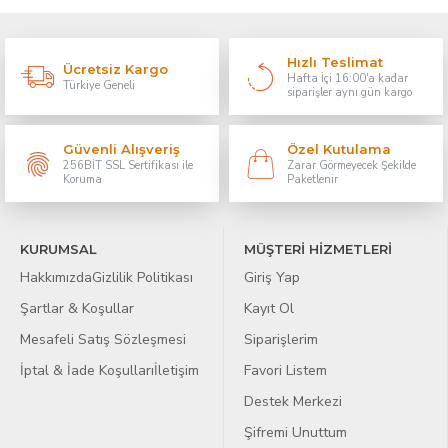
Hızlı Teslimat
Ücretsiz Kargo
Hafta İçi 16:00'a kadar
Türkiye Geneli
siparişler aynı gün kargo
Güvenli Alışveriş
Özel Kutulama
256BİT SSL Sertifikası ile
Zarar Görmeyecek Şekilde
Koruma
Paketlenir
KURUMSAL
MÜŞTERİ HİZMETLERİ
Hakkımızda
Gizlilik Politikası
Giriş Yap
Şartlar & Koşullar
Kayıt Ol
Mesafeli Satış Sözleşmesi
Siparişlerim
İptal & İade Koşulları
İletişim
Favori Listem
Destek Merkezi
Şifremi Unuttum