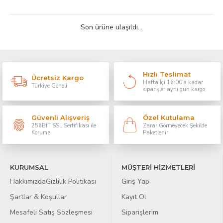
Son ürüne ulaşıldı...
Hızlı Teslimat
Ücretsiz Kargo
Hafta İçi 16:00'a kadar
Türkiye Geneli
siparişler aynı gün kargo
Güvenli Alışveriş
Özel Kutulama
256BİT SSL Sertifikası ile
Zarar Görmeyecek Şekilde
Koruma
Paketlenir
KURUMSAL
MÜŞTERİ HİZMETLERİ
Hakkımızda
Gizlilik Politikası
Giriş Yap
Şartlar & Koşullar
Kayıt Ol
Mesafeli Satış Sözleşmesi
Siparişlerim