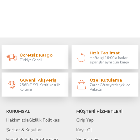
Hızlı Teslimat
Ücretsiz Kargo
Hafta İçi 16:00'a kadar
Türkiye Geneli
siparişler aynı gün kargo
Güvenli Alışveriş
Özel Kutulama
256BİT SSL Sertifikası ile
Zarar Görmeyecek Şekilde
Koruma
Paketlenir
KURUMSAL
MÜŞTERİ HİZMETLERİ
Hakkımızda
Gizlilik Politikası
Giriş Yap
Şartlar & Koşullar
Kayıt Ol
Mesafeli Satış Sözleşmesi
Siparişlerim