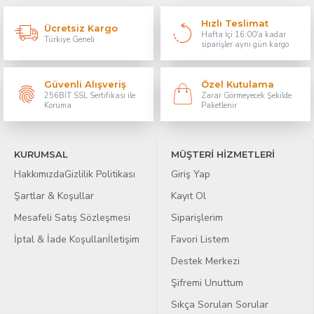
Hızlı Teslimat
Ücretsiz Kargo
Hafta İçi 16:00'a kadar
Türkiye Geneli
siparişler aynı gün kargo
Güvenli Alışveriş
Özel Kutulama
256BİT SSL Sertifikası ile
Zarar Görmeyecek Şekilde
Koruma
Paketlenir
KURUMSAL
MÜŞTERİ HİZMETLERİ
Hakkımızda
Gizlilik Politikası
Giriş Yap
Şartlar & Koşullar
Kayıt Ol
Mesafeli Satış Sözleşmesi
Siparişlerim
İptal & İade Koşulları
İletişim
Favori Listem
Destek Merkezi
Şifremi Unuttum
Sıkça Sorulan Sorular