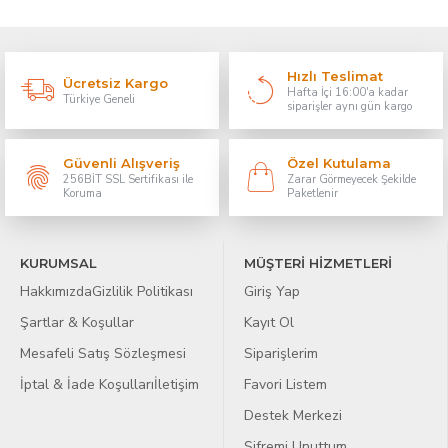
Hızlı Teslimat
Ücretsiz Kargo
Hafta İçi 16:00'a kadar
Türkiye Geneli
siparişler aynı gün kargo
Güvenli Alışveriş
Özel Kutulama
256BİT SSL Sertifikası ile
Zarar Görmeyecek Şekilde
Koruma
Paketlenir
KURUMSAL
MÜŞTERİ HİZMETLERİ
Hakkımızda
Gizlilik Politikası
Giriş Yap
Şartlar & Koşullar
Kayıt Ol
Mesafeli Satış Sözleşmesi
Siparişlerim
İptal & İade Koşulları
İletişim
Favori Listem
Destek Merkezi
Şifremi Unuttum