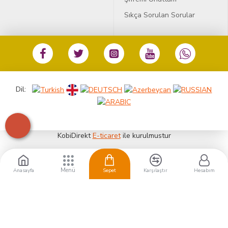
Sıkça Sorulan Sorular
Dil:
KobiDirekt
E-ticaret
ile kurulmustur
Anasayfa
Sepet
Karşılaştır
Hesabım